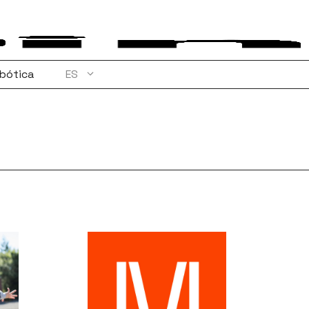
bótica
ES