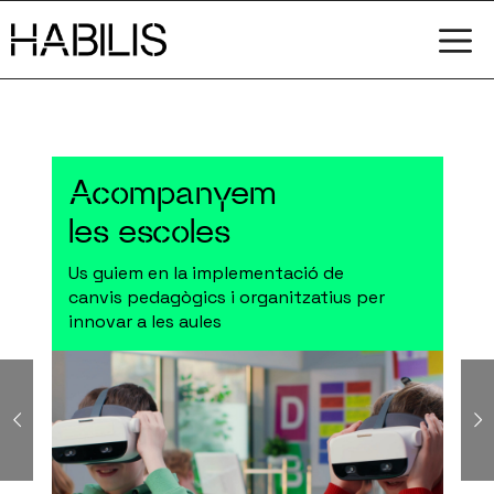
Vés
M
al
contingut
Acompanyem
les escoles
Us guiem en la implementació de
canvis pedagògics i organitzatius per
innovar a les aules