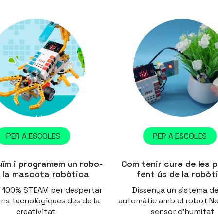
PER A ESCOLES
PER A ESCOLES
uïm i programem un robo-
Com tenir cura de les 
, la mascota robòtica
fent ús de la robòt
er 100% STEAM per despertar
Dissenya un sistema de
ns tecnològiques des de la
automàtic amb el robot Ne
creativitat
sensor d'humitat