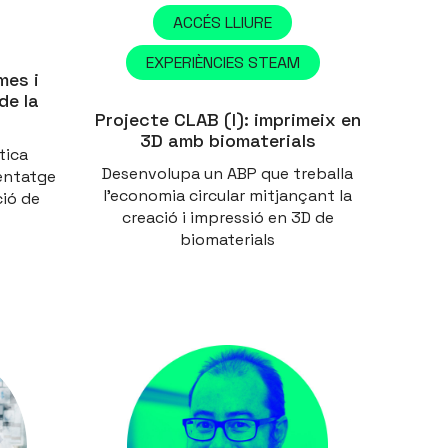
ACCÉS LLIURE
EXPERIÈNCIES STEAM
mes i
de la
Projecte CLAB (I): imprimeix en
3D amb biomaterials
tica
Desenvolupa un ABP que treballa
entatge
l'economia circular mitjançant la
ció de
creació i impressió en 3D de
biomaterials