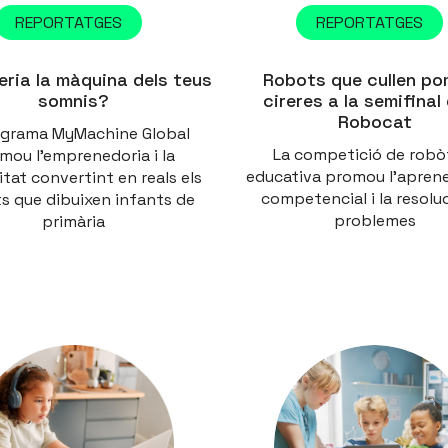
REPORTATGES
REPORTATGES
eria la màquina dels teus
Robots que cullen po
somnis?
cireres a la semifinal 
Robocat
ograma MyMachine Global
La competició de robò
mou l’emprenedoria i la
educativa promou l’apren
itat convertint en reals els
competencial i la resolu
s que dibuixen infants de
problemes
primària