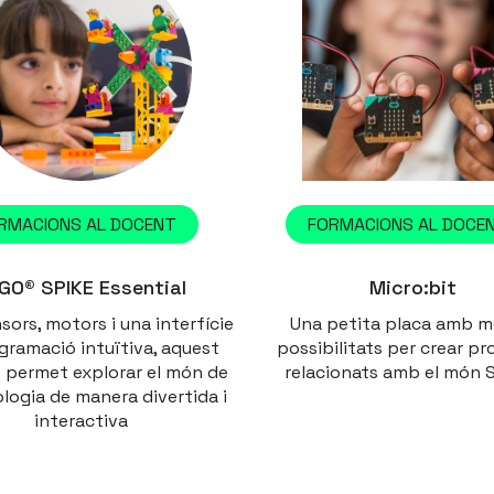
RMACIONS AL DOCENT
FORMACIONS AL DOCE
GO® SPIKE Essential
Micro:bit
ors, motors i una interfície
Una petita placa amb m
gramació intuïtiva, aquest
possibilitats per crear pr
 permet explorar el món de
relacionats amb el món
ologia de manera divertida i
interactiva