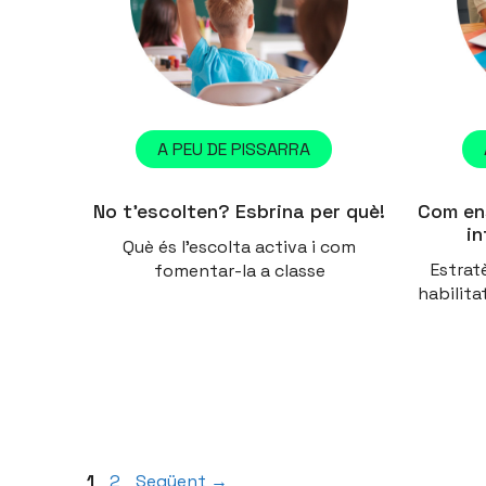
A PEU DE PISSARRA
No t’escolten? Esbrina per què!
Com en
in
Què és l'escolta activa i com
Estrat
fomentar-la a classe
habilita
Pàgina
Pàgina
1
2
Següent
→