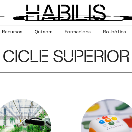
Recursos
Qui som
Formacions
Ro-bótica
CICLE SUPERIOR