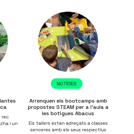
NOTÍCIES
plantes
Arrenquen els bootcamps amb
ica
propostes STEAM per a l’aula a
les botigues Abacus
 rec
Els tallers estan adreçats a classes
zha i un
senceres amb els seus respectius