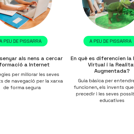
A PEU DE PISSARRA
A PEU DE PISSARRA
senyar als nens a cercar
En què es diferencien la 
formació a Internet
Virtual i la Realita
Augmentada?
ègies per millorar les seves
Guia bàsica per entendr
ts de navegació per la xarxa
funcionen, els invents que
de forma segura
precedir i les seves possib
educatives