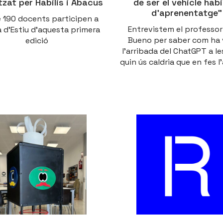
tzat per Habilis i Abacus
de ser el vehicle hab
d’aprenentatge”
 190 docents participen a
Entrevistem el professor
a d'Estiu d'aquesta primera
Bueno per saber com ha 
edició
l’arribada del ChatGPT a les
quin ús caldria que en fes 