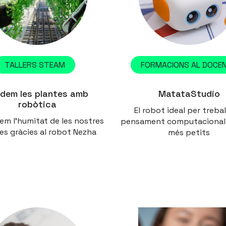
TALLERS STEAM
FORMACIONS AL DOCE
idem les plantes amb
MatataStudio
robòtica
El robot ideal per trebal
em l'humitat de les nostres
pensament computacional
es gràcies al robot Nezha
més petits