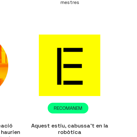
mestres
RECOMANEM
cació
Aquest estiu, cabussa’t en la
 haurien
robòtica