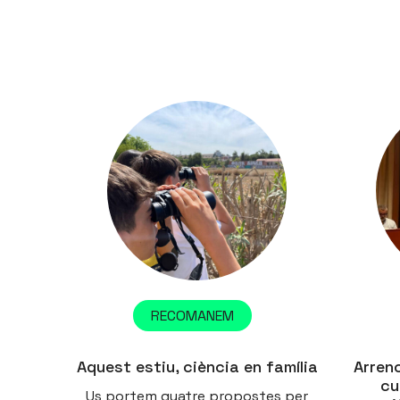
RECOMANEM
Aquest estiu, ciència en família
Arrenc
cu
Us portem quatre propostes per