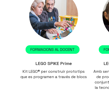
FORMACIONS AL DOCENT
FO
LEGO SPIKE Prime
LE
Kit LEGO® per construir prototips
Amb sens
que es programen a través de blocs
de pro
conjunt
la tecn