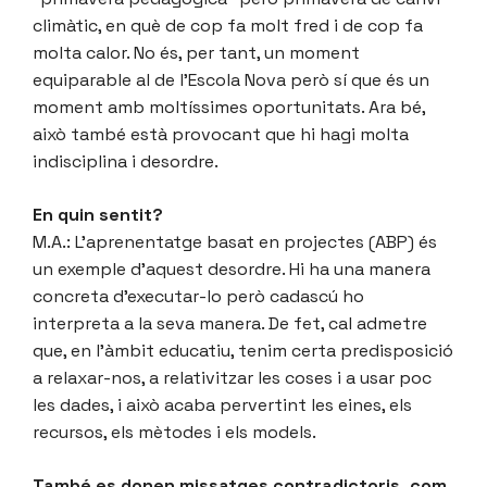
climàtic, en què de cop fa molt fred i de cop fa
molta calor. No és, per tant, un moment
equiparable al de l’Escola Nova però sí que és un
moment amb moltíssimes oportunitats. Ara bé,
això també està provocant que hi hagi molta
indisciplina i desordre.
En quin sentit?
M.A.: L’aprenentatge basat en projectes (ABP) és
un exemple d’aquest desordre. Hi ha una manera
concreta d’executar-lo però cadascú ho
interpreta a la seva manera. De fet, cal admetre
que, en l’àmbit educatiu, tenim certa predisposició
a relaxar-nos, a relativitzar les coses i a usar poc
les dades, i això acaba pervertint les eines, els
recursos, els mètodes i els models.
També es donen missatges contradictoris, com