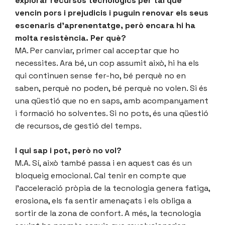
explorar recursos tecnològics per tal que
vencin pors i prejudicis i puguin renovar els seus
escenaris d’aprenentatge, però encara hi ha
molta resistència. Per què?
MA. Per canviar, primer cal acceptar que ho
necessites. Ara bé, un cop assumit això, hi ha els
qui continuen sense fer-ho, bé perquè no en
saben, perquè no poden, bé perquè no volen. Si és
una qüestió que no en saps, amb acompanyament
i formació ho solventes. Si no pots, és una qüestió
de recursos, de gestió del temps.
I qui sap i pot, però no vol?
M.A. Sí, això també passa i en aquest cas és un
bloqueig emocional. Cal tenir en compte que
l’acceleració pròpia de la tecnologia genera fatiga,
erosiona, els fa sentir amenaçats i els obliga a
sortir de la zona de confort. A més, la tecnologia