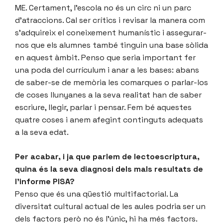
ME. Certament, l’escola no és un circ ni un parc
d’atraccions. Cal ser crítics i revisar la manera com
s’adquireix el coneixement humanístic i assegurar-
nos que els alumnes també tinguin una base sòlida
en aquest àmbit. Penso que seria important fer
una poda del currículum i anar a les bases: abans
de saber-se de memòria les comarques o parlar-los
de coses llunyanes a la seva realitat han de saber
escriure, llegir, parlar i pensar. Fem bé aquestes
quatre coses i anem afegint continguts adequats
a la seva edat.
Per acabar, i ja que parlem de lectoescriptura,
quina és la seva diagnosi dels mals resultats de
l’informe PISA?
Penso que és una qüestió multifactorial. La
diversitat cultural actual de les aules podria ser un
dels factors però no és l’únic, hi ha més factors.