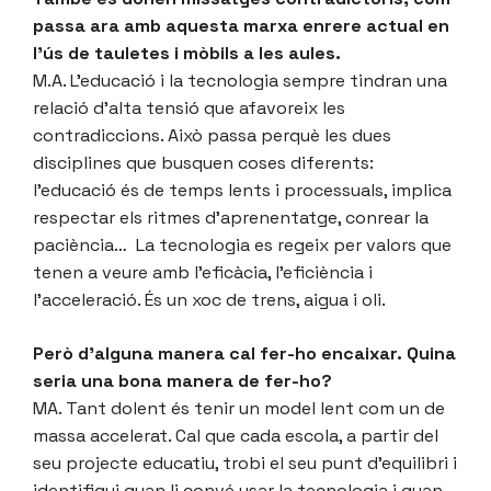
passa ara amb aquesta marxa enrere actual en
l’ús de tauletes i mòbils a les aules.
M.A. L’educació i la tecnologia sempre tindran una
relació d’alta tensió que afavoreix les
contradiccions. Això passa perquè les dues
disciplines que busquen coses diferents:
l’educació és de temps lents i processuals, implica
respectar els ritmes d’aprenentatge, conrear la
paciència… La tecnologia es regeix per valors que
tenen a veure amb l’eficàcia, l’eficiència i
l’acceleració. És un xoc de trens, aigua i oli.
Però d’alguna manera cal fer-ho encaixar. Quina
seria una bona manera de fer-ho?
MA. Tant dolent és tenir un model lent com un de
massa accelerat. Cal que cada escola, a partir del
seu projecte educatiu, trobi el seu punt d’equilibri i
identifiqui quan li convé usar la tecnologia i quan