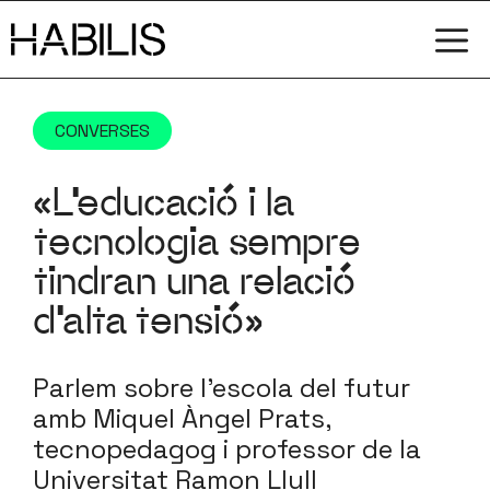
Vés
M
al
contingut
CONVERSES
«L’educació i la
tecnologia sempre
tindran una relació
d’alta tensió»
Parlem sobre l'escola del futur
amb Miquel Àngel Prats,
tecnopedagog i professor de la
Universitat Ramon Llull