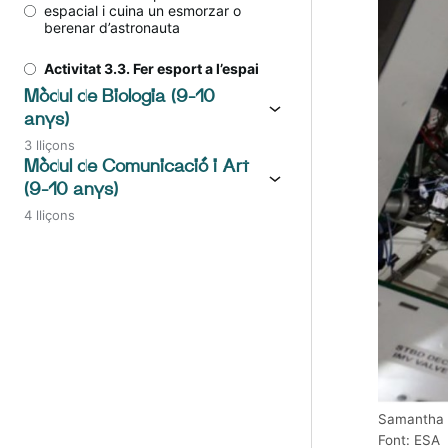
espacial i cuina un esmorzar o
berenar d’astronauta
Activitat 3.3. Fer esport a l’espai
Mòdul de Biologia (9-10
anys)
3 lliçons
Mòdul de Comunicació i Art
(9-10 anys)
4 lliçons
Samantha Cr
Font: ESA