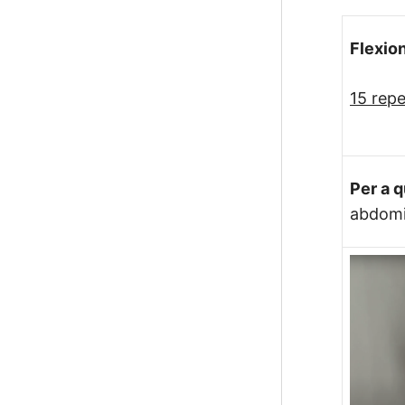
Flexio
15 repe
Per a 
abdomin