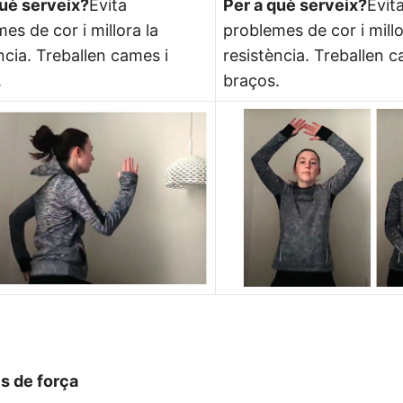
què serveix?
Evita
Per a què serveix?
Evit
es de cor i millora la
problemes de cor i millo
ncia. Treballen cames i
resistència. Treballen c
.
braços.
s de força