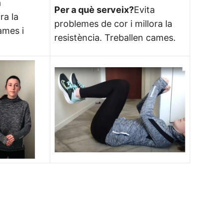
a
Per a què serveix?
Evita
ra la
problemes de cor i millora la
ames i
resistència. Treballen cames.