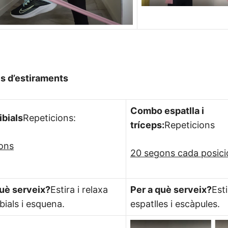
is d’estiraments
Combo espatlla i
ibials
Repeticions:
tríceps:
Repeticions
ons
20 segons cada posici
què serveix?
Estira i relaxa
Per a què serveix?
Esti
ibials i esquena.
espatlles i escàpules.