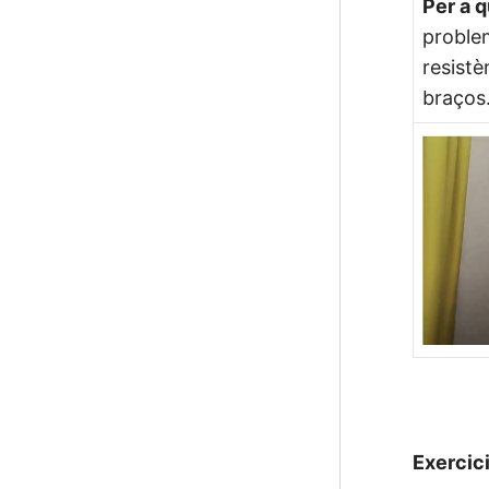
Per a 
problem
resistè
braços
Exercici