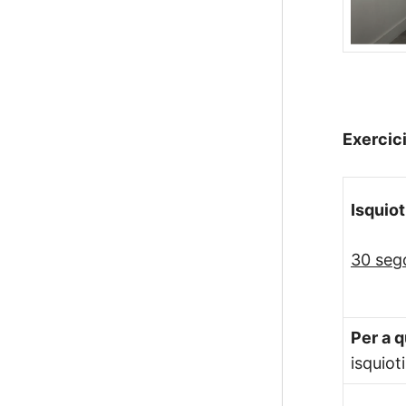
Exercic
Isquiot
30 seg
Per a 
isquiot