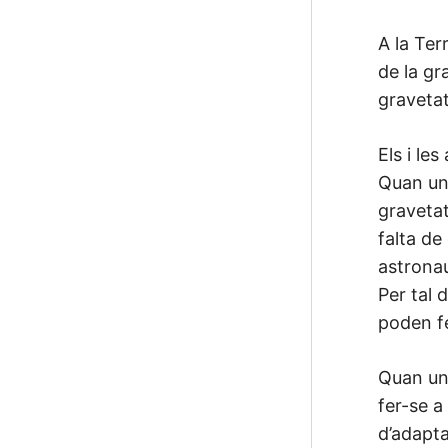
A la Ter
de la gr
gravetat
Els i le
Quan un/
gravetat
falta de
astronau
Per tal 
poden fe
Quan un/
fer-se a
d’adapta