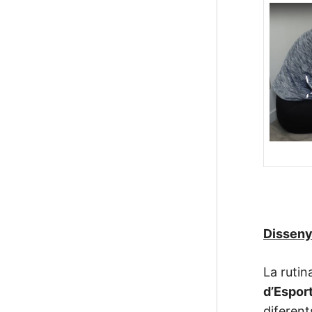
Dissenya
La rutin
d’Espor
diferent