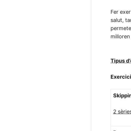
Fer exer
salut, t
permeten
milloren
Tipus d’
Exercic
Skippi
2 sèri