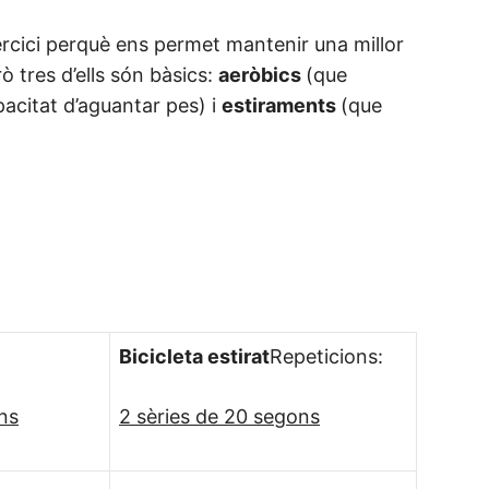
xercici perquè ens permet mantenir una millor
rò tres d’ells són bàsics:
aeròbics
(que
pacitat d’aguantar pes) i
estiraments
(que
Bicicleta estirat
Repeticions:
ons
2 sèries de 20 segons