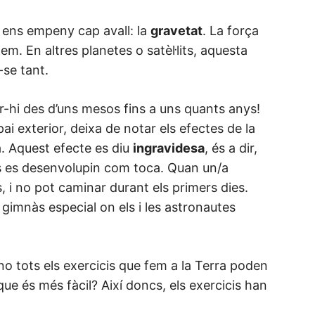
 ens empeny cap avall: la
gravetat
. La força
m. En altres planetes o satèl·lits, aquesta
-se tant.
er-hi des d’uns mesos fins a uns quants anys!
ai exterior, deixa de notar els efectes de la
a. Aquest efecte es diu
ingravidesa
, és a dir,
uls es desenvolupin com toca. Quan un/a
, i no pot caminar durant els primers dies.
un gimnàs especial on els i les astronautes
o tots els exercicis que fem a la Terra poden
 que és més fàcil? Així doncs, els exercicis han