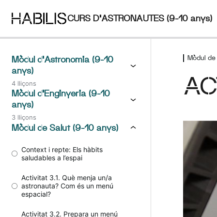
CURS D’ASTRONAUTES (9-10 anys)
Mòdul de 
Mòdul d'Astronomia (9-10
anys)
AC
4 lliçons
Mòdul d’Enginyeria (9-10
anys)
3 lliçons
Mòdul de Salut (9-10 anys)
Context i repte: Els hàbits
saludables a l’espai
Activitat 3.1. Què menja un/a
astronauta? Com és un menú
espacial?
Activitat 3.2. Prepara un menú