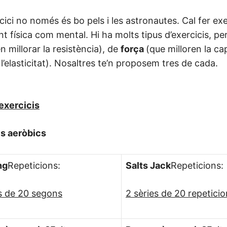
cici no només és bo pels i les astronautes. Cal fer e
ant física com mental. Hi ha molts tipus d’exercicis, pe
 millorar la resistència), de
força
(que milloren la ca
 l’elasticitat). Nosaltres te’n proposem tres de cada.
exercicis
is aeròbics
ng
Repeticions:
Salts Jack
Repeticions:
es de 20 segons
2 sèries de 20 repetici