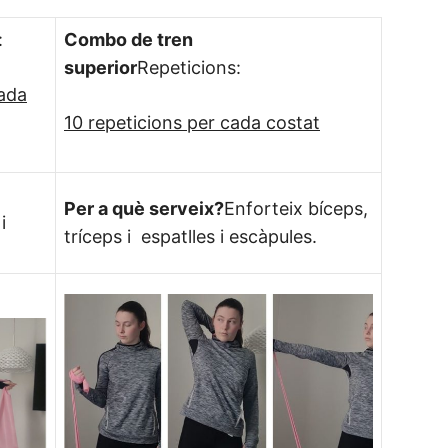
:
Combo de tren
superior
Repeticions:
cada
10 repeticions per cada costat
Per a què serveix?
Enforteix bíceps,
i
tríceps i espatlles i escàpules.