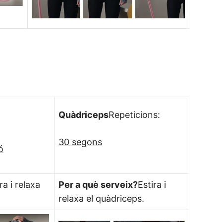
Quàdriceps
Repeticions:
30 segons
ó
ra i relaxa
Per a què serveix?
Estira i
relaxa el quàdriceps.