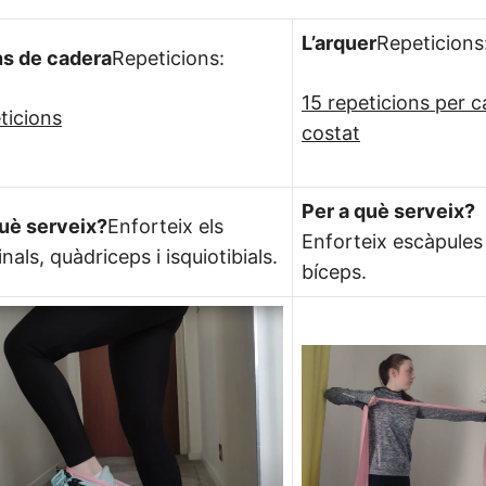
L’arquer
Repeticions
ns de cadera
Repeticions:
15 repeticions per 
ticions
costat
Per a què serveix?
què serveix?
Enforteix els
Enforteix escàpules 
als, quàdriceps i isquiotibials.
bíceps.