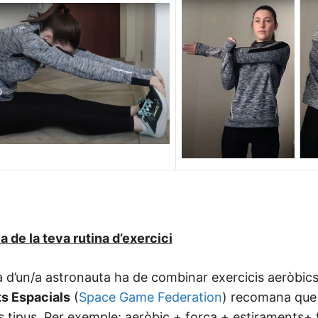
 de la teva rutina d’exercici
a d’un/a astronauta ha de combinar exercicis aeròbics
ts Espacials
(
Space Game Federation
) recomana que e
s tipus. Per exemple: aeròbic + força + estiraments+