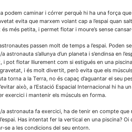
ra podem caminar i córrer perquè hi ha una força que
avetat evita que marxem volant cap a l’espai quan salte
 és més petita, i permet flotar i moure’s sense cansar
s astronautes passen molt de temps a l’espai. Poden s
a astronauta s’allunya d’un planeta i s’endinsa en l’esp
, i pot flotar lliurement com si estigués en una piscin
 gravetat, i és molt divertit, però evita que els músc
ta torna a la Terra, no és capaç d’aguantar el seu pes
d’evitar això, a l’Estació Espacial Internacional hi ha 
r exercici i mantenir els músculs en forma.
a astronauta fa exercici, ha de tenir en compte que n
 l’espai. Has intentat fer la vertical en una piscina? Oi
r-se a les condicions del seu entorn.