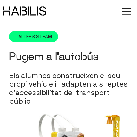
Vés
M
al
contingut
TALLERS STEAM
Pugem a l’autobús
Els alumnes construeixen el seu
propi vehicle i l'adapten als reptes
d'accessibilitat del transport
públic