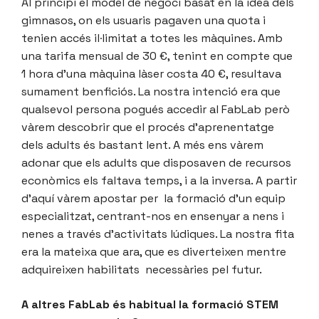
Al principi el model de negoci basat en la idea dels
gimnasos, on els usuaris pagaven una quota i
tenien accés il·limitat a totes les màquines. Amb
una tarifa mensual de 30 €, tenint en compte que
1 hora d’una màquina làser costa 40 €, resultava
sumament benficiós. La nostra intenció era que
qualsevol persona pogués accedir al FabLab però
vàrem descobrir que el procés d’aprenentatge
dels adults és bastant lent. A més ens vàrem
adonar que els adults que disposaven de recursos
econòmics els faltava temps, i a la inversa. A partir
d’aquí vàrem apostar per la formació d’un equip
especialitzat, centrant-nos en ensenyar a nens i
nenes a través d’activitats lúdiques. La nostra fita
era la mateixa que ara, que es diverteixen mentre
adquireixen habilitats necessàries pel futur.
A altres FabLab és habitual la formació STEM