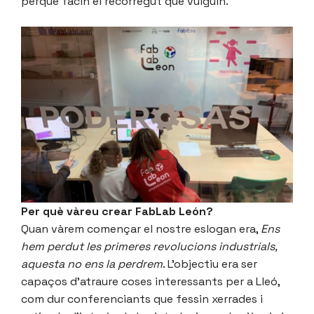
perquè facin el recorregut que vulguin.
Per què vàreu crear FabLab León?
Quan vàrem començar el nostre eslogan era,
Ens
hem perdut les primeres revolucions industrials,
aquesta no ens la perdrem
. L’objectiu era ser
capaços d’atraure coses interessants per a Lleó,
com dur conferenciants que fessin xerrades i