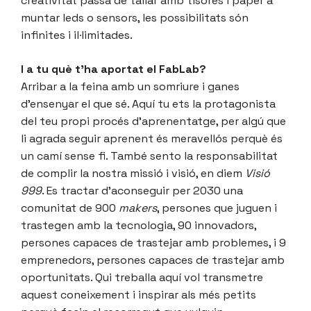
creativitat passa de tallar amb tisores i paper a
muntar leds o sensors, les possibilitats són
infinites i il·limitades.
I a tu què t’ha aportat el FabLab?
Arribar a la feina amb un somriure i ganes
d’ensenyar el que sé. Aquí tu ets la protagonista
del teu propi procés d’aprenentatge, per algú que
li agrada seguir aprenent és meravellós perquè és
un camí sense fi. També sento la responsabilitat
de complir la nostra missió i visió, en diem
Visió
999
. Es tractar d’aconseguir per 2030 una
comunitat de 900
makers
, persones que juguen i
trastegen amb la tecnologia, 90 innovadors,
persones capaces de trastejar amb problemes, i 9
emprenedors, persones capaces de trastejar amb
oportunitats. Qui treballa aquí vol transmetre
aquest coneixement i inspirar als més petits