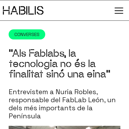
Vés
M
al
contingut
CONVERSES
“Als Fablabs, la
tecnologia no és la
finalitat sinó una eina”
Entrevistem a Nuria Robles,
responsable del FabLab León, un
dels més importants de la
Península