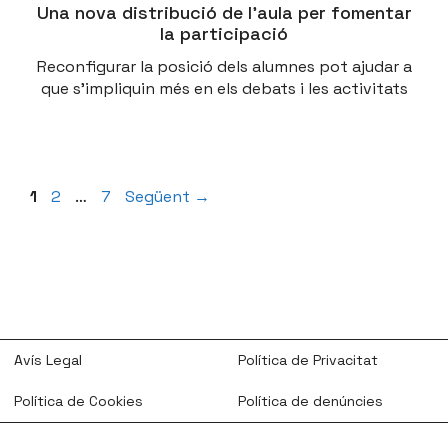
Una nova distribució de l’aula per fomentar
la participació
Reconfigurar la posició dels alumnes pot ajudar a
que s’impliquin més en els debats i les activitats
Pàgina
Pàgina
Pàgina
1
2
…
7
Següent
→
Avís Legal
Política de Privacitat
Política de Cookies
Política de denúncies