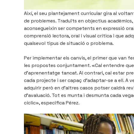
Així, el seu plantejament curricular gira al volta
de problemes. Traduïts en objectius acadèmics, 
aconsegueixin ser competents en expressió oral, 
comprensió lectora, oral i visual crítica i que adq
qualsevol tipus de situació o problema.
Per implementar els canvis, el primer que van fe
les propostes conjuntament. «Cal entendre que
d’aprenentatge tancat. Al contrari, cal estar pr
cada projecte i ser capaç d’adaptar-se a ell. A 
adquirir però en d’altres casos potser caldrà revi
d’avaluació. Tot es munta i desmunta cada vegada
cíclic», especifica Pérez.