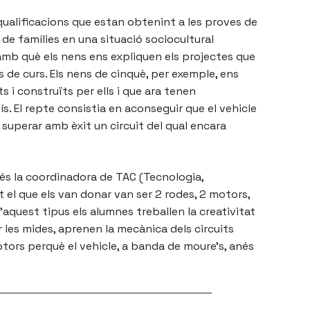
s qualificacions que estan obtenint a les proves de
e famílies en una situació sociocultural
mb què els nens ens expliquen els projectes que
s de curs. Els nens de cinquè, per exemple, ens
 i construïts per ells i que ara tenen
. El repte consistia en aconseguir que el vehicle
superar amb èxit un circuit del qual encara
 és la coordinadora de TAC (Tecnologia,
 el que els van donar van ser 2 rodes, 2 motors,
d’aquest tipus els alumnes treballen la creativitat
r les mides, aprenen la mecànica dels circuits
otors perquè el vehicle, a banda de moure’s, anés