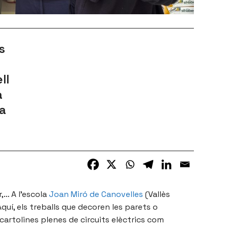
s
ll
a
ca
r,… A l’escola
Joan Miró de
Canovelles
(Vallès
quí, els treballs que decoren les parets o
cartolines plenes de circuits elèctrics com