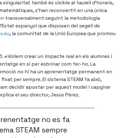
singularitat també és visible al taulell d’horaris,
 matemàtiques, s’han reconvertit en una única
en transversalment seguint la metodologia
l’Estat espanyol que disposen del segell de
ix.eu
, la comunitat de la Unió Europea que promou
. «Volíem crear un impacte real en els alumnes i
entatge en si per esbrinar com fer-ho. La
ha emoció no hi ha un aprenentatge permanent en
fixat per sempre. El sistema STEAM fa això,
vam decidir apostar per aquest model i capgirar
xplica el seu director, Jesús Pérez.
prenentatge no es fa
stema STEAM sempre