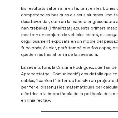
Els resultats salten a la vista, tant en les bone
competències bàsiques els seus alumnes -molts d
desafavorida-, com en la manera engrescadora a
han treballat (i finalitzat) aquests primers meso
mostren un conjunt de vehicles ideats, dissenyats
orgullosament exposats en un moble del passadís
funcionés, és clar, però també que fos capaç de 
queden rastres al terra de la seva aula.
La seva tutora, la Cristina Rodríguez, que també
Aprenentatge i Comunicació) ens detalla que tot
cables, 1 canica i 1 interruptor. «En un projecte 
per fer el disseny i les matemàtiques per calcula
elèctrics o la importància de la potència dels m
en línia recta».