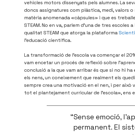
vehicles motors dissenyats pels alumnes. La seva 
doncs assignatures com plàstica, medi, valors o
matèria anomenada «càpsules» i que es treball
STEAM. No en va, parlem d’una de tres escoles a 
qualitat STEAM que atorga la plataforma
Scient
l’educació científica.
La transformació de l’escola va començar el 2016
vam encetar un procés de reflexió sobre l’apren
conclusió a la que vam arribar és que si no hi 
els nens, un coneixement que realment els quedi 
sempre crea una motivació en el nen, i per això 
tot el plantejament curricular de l’escola», ens e
“Sense emoció, l’a
permanent. El si