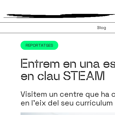
Vés
al
contingut
Blog
REPORTATGES
Entrem en una es
en clau STEAM
Visitem un centre que ha 
en l'eix del seu currículum