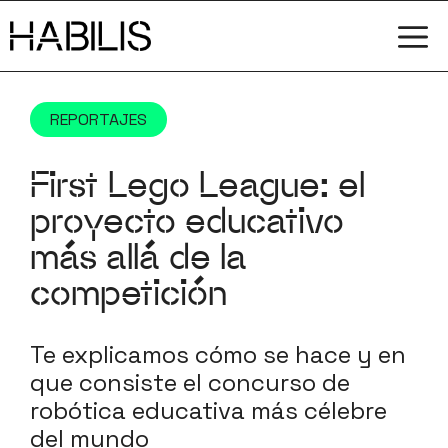
Saltar
M
al
contenido
REPORTAJES
First Lego League: el
proyecto educativo
más allá de la
competición
Te explicamos cómo se hace y en
que consiste el concurso de
robótica educativa más célebre
del mundo