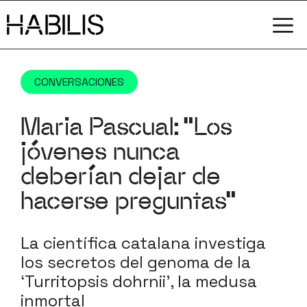
Saltar
M
al
contenido
CONVERSACIONES
Maria Pascual: “Los
jóvenes nunca
deberían dejar de
hacerse preguntas”
La científica catalana investiga
los secretos del genoma de la
‘Turritopsis dohrnii’, la medusa
inmortal