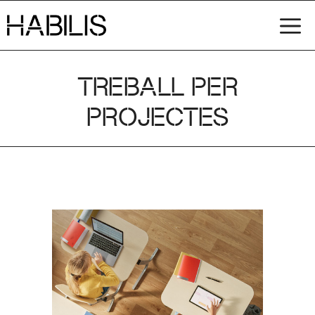
Vés
M
al
contingut
TREBALL PER
PROJECTES