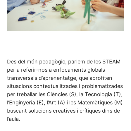
2 lliçons
Unitat didàctica 4. Inspira't: Idees per a
aplicar a l'aula (3h)
2 lliçons
Unitat didàctica 5. Crea: Ara tu
1 lliçó
Volem saber la teva opinió!
Des del món pedagògic, parlem de les STEAM
per a referir-nos a enfocaments globals i
transversals d’aprenentatge, que aprofiten
situacions contextualitzades i problematizades
per treballar les Ciències (S), la Tecnologia (T),
l’Enginyeria (E), l’Art (A) i les Matemàtiques (M)
buscant solucions creatives i crítiques dins de
l’aula.