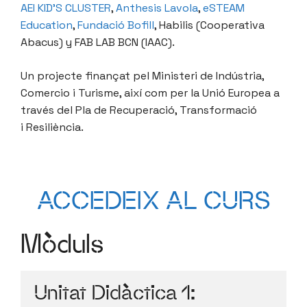
AEI KID’S CLUSTER
,
Anthesis Lavola
,
eSTEAM
Education
,
Fundació Bofill
, Habilis (Cooperativa
Abacus) y FAB LAB BCN (IAAC).
Un projecte finançat pel Ministeri de Indústria,
Comercio i Turisme, així com per la Unió Europea a
través del Pla de Recuperació, Transformació
i Resiliència.
ACCEDEIX AL CURS
Mòduls
Unitat Didàctica 1: