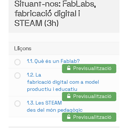
Situant-nos: FabLabs,
fabricació digital i
STEAM (3h)
Lliçons
1.1. Què és un Fablab?
Previsualització
1.2. La
fabricació digital com a model
productiu i educatiu
Previsualització
1.3. Les STEAM
des del món pedagògic
Previsualització