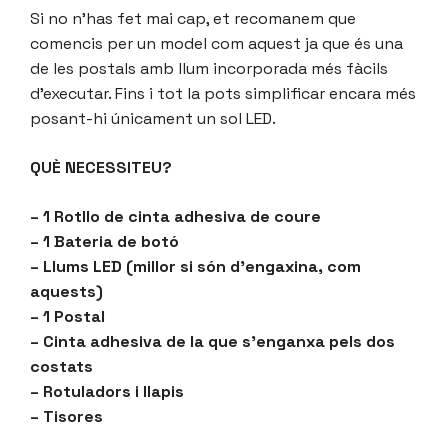
Si no n’has fet mai cap, et recomanem que
comencis per un model com aquest ja que és una
de les postals amb llum incorporada més fàcils
d’executar. Fins i tot la pots simplificar encara més
posant-hi únicament un sol LED.
QUÈ NECESSITEU?
– 1 Rotllo de cinta adhesiva de coure
– 1 Bateria de botó
– Llums LED (millor si són d’engaxina, com
aquests)
– 1 Postal
– Cinta adhesiva de la que s’enganxa pels dos
costats
– Rotuladors i llapis
– Tisores