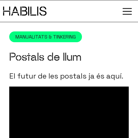
Vés
M
al
contingut
MANUALITATS & TINKERING
Postals de llum
El futur de les postals ja és aquí.