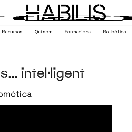
Recursos
Qui som
Formacions
Ro-bótica
… intel·ligent
domòtica