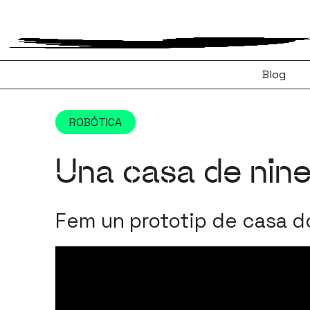
Vés
al
contingut
Blog
ROBÓTICA
Una casa de nines
Fem un prototip de casa 