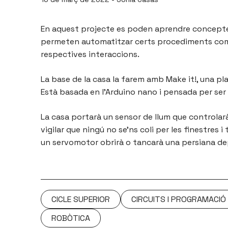
En aquest projecte es poden aprendre conceptes
permeten automatitzar certs procediments com só
respectives interaccions.
La base de la casa la farem amb Make it!, una 
Està basada en l’Arduino nano i pensada per se
La casa portarà un sensor de llum que controlarà 
vigilar que ningú no se’ns coli per les finestre
un servomotor obrirà o tancarà una persiana dep
CICLE SUPERIOR
CIRCUITS I PROGRAMACIÓ
ROBÒTICA