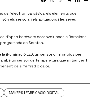
 de l’electrònica bàsica, els elements que
n els sensors i els actuadors i les seves
placa d’open hardware desenvolupada a Barcelona.
r programada en Scratch.
la il·luminació LED; un sensor d’infrarojos per
s i també un sensor de temperatura que mitjançant
enent de si fa fred o calor.
MAKERS I FABRICACIÓ DIGITAL