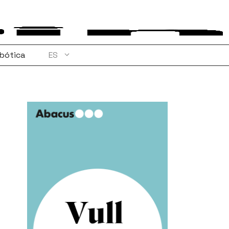
bótica
ES