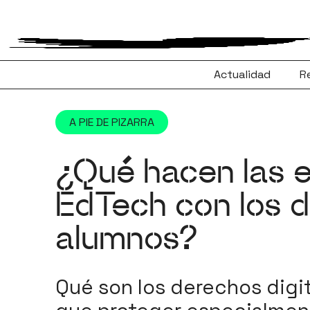
Saltar
al
contenido
Actualidad
R
A PIE DE PIZARRA
¿Qué hacen las 
EdTech con los d
alumnos?
Qué son los derechos digi